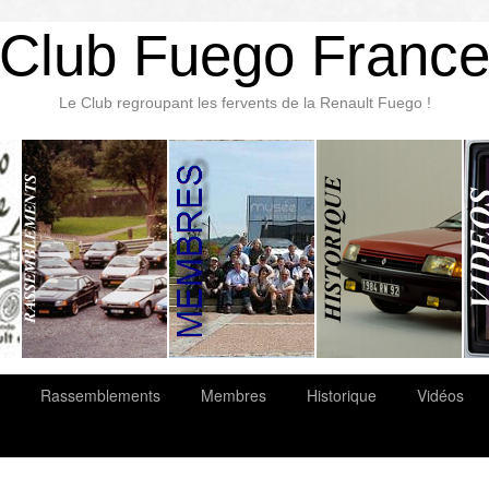
Club Fuego Franc
Le Club regroupant les fervents de la Renault Fuego !
Rassemblements
Membres
Historique
Vidéos