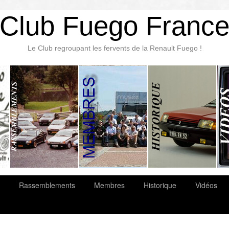
Club Fuego Franc
Le Club regroupant les fervents de la Renault Fuego !
Rassemblements
Membres
Historique
Vidéos