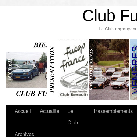
Club F
Le Club regroupant 
Accueil
Actualité
Le
Rassemblements
Club
Archives