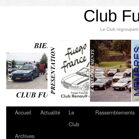
Club F
Le Club regroupant 
Accueil
Actualité
Le
Rassemblements
Club
Archives