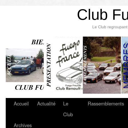
Club F
Le Club regroupant 
Accueil
Actualité
Le
Rassemblements
Club
Archives