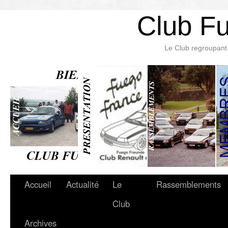
Club F
Le Club regroupant 
Accueil
Actualité
Le
Rassemblements
Club
Archives