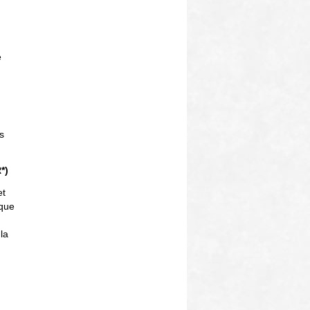
e
s
*)
et
rque
 la