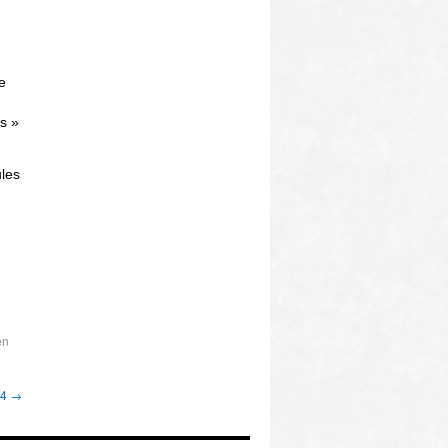
e
s »
les
en
14
→