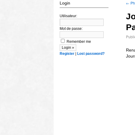
←
Pho
Login
J
Utilisateur:
Pa
Mot de passe:
Publi
Remember me
Rena
Register
|
Lost password?
Jour