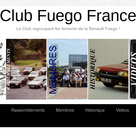
Club Fuego Franc
Le Club regroupant les fervents de la Renault Fuego !
Rassemblements
Membres
Historique
Vidéos