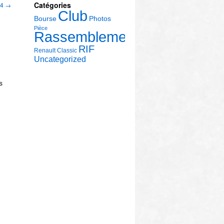
Catégories
14
→
Club
Bourse
Photos
Pièce
Rassemblement
RIF
Renault Classic
Uncategorized
s