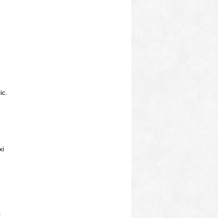
ic.
xi
s