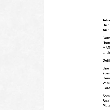
Adre
Du :
Au :
Dans
l’ho
MARQ
anci
Défi
Une 
évén
Renau
Voitu
Cara
Same
Boul
Plac