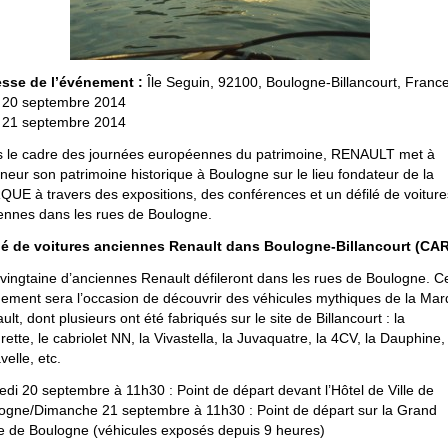
sse de l’événement :
Île Seguin, 92100, Boulogne-Billancourt, Franc
20 septembre 2014
21 septembre 2014
 le cadre des journées européennes du patrimoine, RENAULT met à
nneur son patrimoine historique à Boulogne sur le lieu fondateur de la
UE à travers des expositions, des conférences et un défilé de voiture
ennes dans les rues de Boulogne.
lé de voitures anciennes Renault dans Boulogne-Billancourt (CAR
vingtaine d’anciennes Renault défileront dans les rues de Boulogne. C
ement sera l’occasion de découvrir des véhicules mythiques de la Ma
lt, dont plusieurs ont été fabriqués sur le site de Billancourt : la
rette, le cabriolet NN, la Vivastella, la Juvaquatre, la 4CV, la Dauphine,
velle, etc.
di 20 septembre à 11h30 : Point de départ devant l’Hôtel de Ville de
ogne/Dimanche 21 septembre à 11h30 : Point de départ sur la Grand
e de Boulogne (véhicules exposés depuis 9 heures)