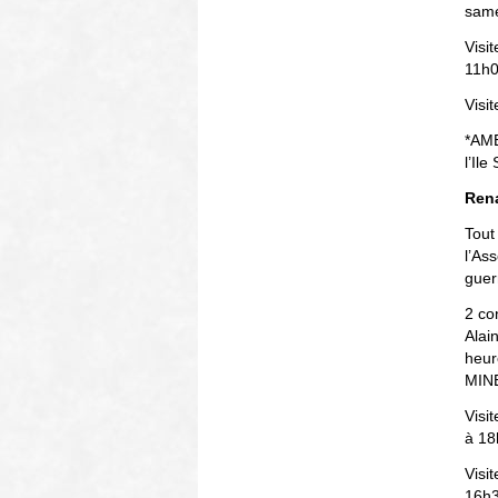
same
Visi
11h0
Visi
*AME
l’Ile
Rena
Tout
l’Ass
guer
2 co
Alai
heur
MINE
Visi
à 18
Visi
16h3