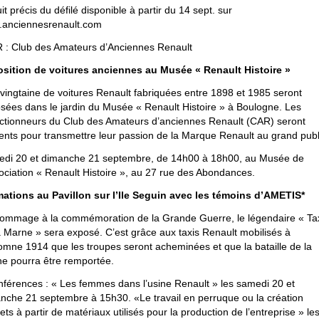
it précis du défilé disponible à partir du 14 sept. sur
anciennesrenault.com
 : Club des Amateurs d’Anciennes Renault
sition de voitures anciennes au Musée « Renault Histoire »
vingtaine de voitures Renault fabriquées entre 1898 et 1985 seront
sées dans le jardin du Musée « Renault Histoire » à Boulogne. Les
ectionneurs du Club des Amateurs d’anciennes Renault (CAR) seront
ents pour transmettre leur passion de la Marque Renault au grand publ
di 20 et dimanche 21 septembre, de 14h00 à 18h00, au Musée de
sociation « Renault Histoire », au 27 rue des Abondances.
ations au Pavillon sur l’Ile Seguin avec les témoins d’AMETIS*
ommage à la commémoration de la Grande Guerre, le légendaire « Ta
a Marne » sera exposé. C’est grâce aux taxis Renault mobilisés à
tomne 1914 que les troupes seront acheminées et que la bataille de la
e pourra être remportée.
nférences : « Les femmes dans l’usine Renault » les samedi 20 et
nche 21 septembre à 15h30. «Le travail en perruque ou la création
ets à partir de matériaux utilisés pour la production de l’entreprise » le