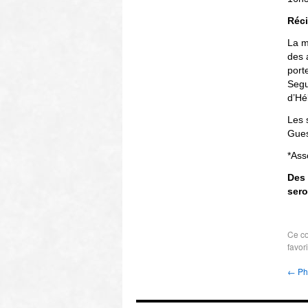
Réci
La m
des 
port
Segu
d’Hé
Les 
Gues
*Ass
Des 
sero
Ce co
favor
←
Pho