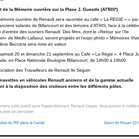
t de la Mémoire ouvrière sur la Place J. Guesde (ATRIS*)
émoire ouvrière de Renault sera racontée au café « La REGIE » » par
anciens salariés de Billancourt et des témoins d’ATRIS, face à la célèbr
e d’entrée des ouvriers Renault. Des films, dont le «Retour sur l’Ile
in» de Medhi Lallaoui, seront projetés et l’expo photo « Mémoires Vive
lène Beccaria sera mise en valeur.
samedi 20 et dimanche 21 septembre au Café « La Régie », 4 Place Ju
de, ex-Place Nationale Boulogne-Billancourt, de 14h00 à 19h00.
ociation des Travailleurs de Renault Ile Seguin
navettes en véhicules Renault anciens et de la gamme actuelle
nt à la disposition des visiteurs entre les différents pôles.
ntenu a été publié dans
Rassemblement
,
Renault Classic
. Vous pouvez le mettre 
is avec
ce permalien
.
tos du RIF dans la Cantal
Salon de Rouen 20