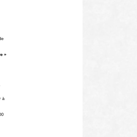
de
e »
r
r à
00