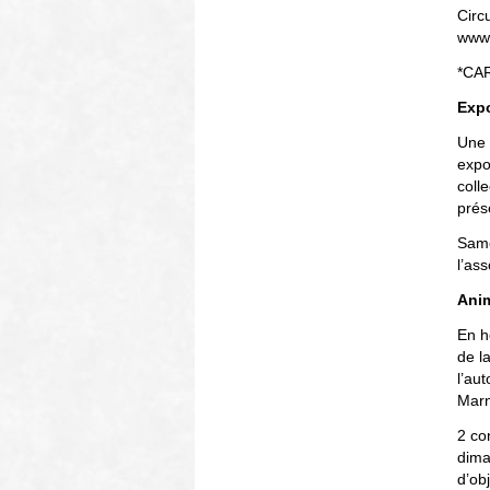
Circu
www.
*CAR
Expo
Une 
expo
coll
prés
Same
l’as
Anim
En h
de l
l’au
Marn
2 co
dima
d’obj