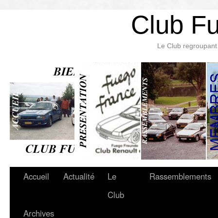
Club F
Le Club regroupant 
Accueil
Actualité
Le
Rassemblements
Club
Archives