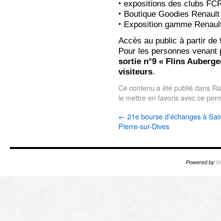
‣ expositions des clubs FC
‣ Boutique Goodies Renault
‣ Exposition gamme Renault
Accès au public à partir de 
Pour les personnes venant p
sortie n°9 « Flins Aubergen
visiteurs
.
Ce contenu a été publié dans
Ra
le mettre en favoris avec
ce perm
←
21e bourse d’échanges à Sain
Pierre-sur-Dives
Powered by
W