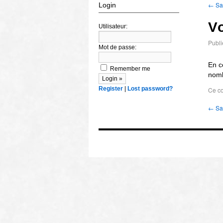
←
Sa
Login
V
Utilisateur:
Publi
Mot de passe:
En c
Remember me
nomb
Register
|
Lost password?
Ce co
←
Sa