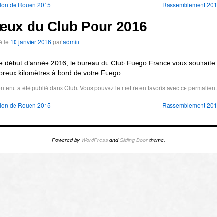
lon de Rouen 2015
Rassemblement 20
œux du Club Pour 2016
é le
10 janvier 2016
par
admin
e début d’année 2016, le bureau du Club Fuego France vous souhaite
reux kilomètres à bord de votre Fuego.
ntenu a été publié dans
Club
. Vous pouvez le mettre en favoris avec
ce permalien
.
lon de Rouen 2015
Rassemblement 20
Powered by
WordPress
and
Sliding Door
theme.