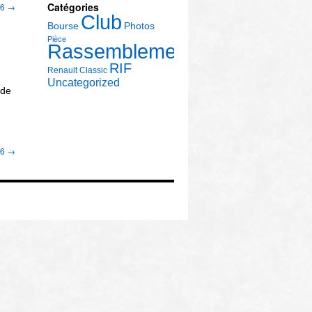
Catégories
16
→
Club
Bourse
Photos
Pièce
Rassemblement
RIF
Renault Classic
Uncategorized
 de
16
→