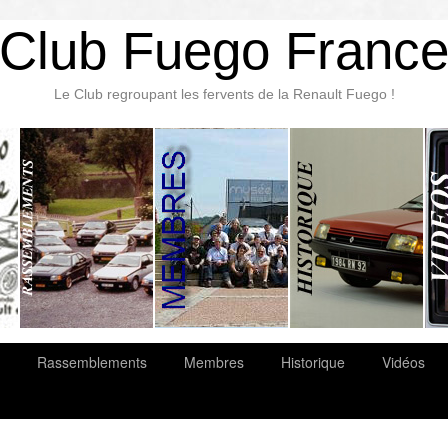
Club Fuego Franc
Le Club regroupant les fervents de la Renault Fuego !
Rassemblements
Membres
Historique
Vidéos