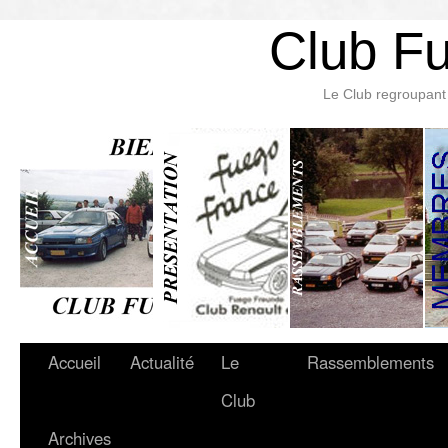
Club F
Le Club regroupant 
Accueil
Actualité
Le
Rassemblements
Club
Archives