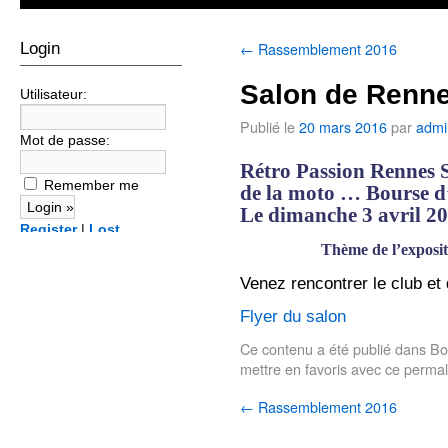
←
Rassemblement 2016
Login
Salon de Renn
Utilisateur:
Publié le
20 mars 2016
par
admi
Mot de passe:
Rétro Passion Rennes S
Remember me
de la moto … Bourse d
Le dimanche 3 avril 2
Register
|
Lost
password?
Thème de l’exposit
Venez rencontrer le club et
Flyer du salon
Ce contenu a été publié dans
Bo
mettre en favoris avec
ce permal
←
Rassemblement 2016