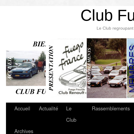
Club F
Le Club regroupant 
Accueil
Actualité
Le
Rassemblements
Club
Archives