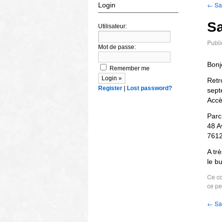
←
Sa
Login
Sa
Utilisateur:
Publi
Mot de passe:
Bonj
Remember me
Retr
Register
|
Lost password?
sept
Accè
Parc
48 A
7612
A trè
le b
Ce co
ce pe
←
Sa