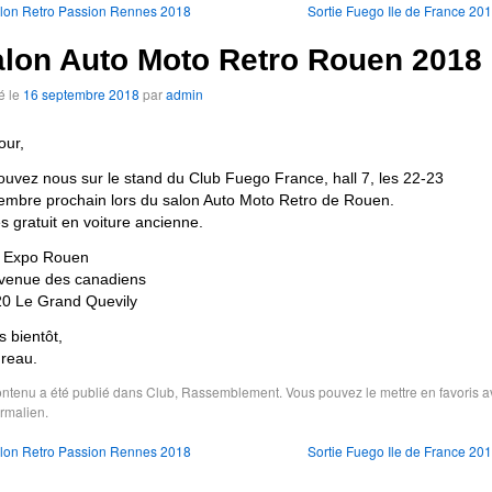
lon Retro Passion Rennes 2018
Sortie Fuego Ile de France 20
lon Auto Moto Retro Rouen 2018
é le
16 septembre 2018
par
admin
our,
ouvez nous sur le stand du Club Fuego France, hall 7, les 22-23
embre prochain lors du salon Auto Moto Retro de Rouen.
s gratuit en voiture ancienne.
 Expo Rouen
venue des canadiens
0 Le Grand Quevily
s bientôt,
ureau.
ntenu a été publié dans
Club
,
Rassemblement
. Vous pouvez le mettre en favoris 
rmalien
.
lon Retro Passion Rennes 2018
Sortie Fuego Ile de France 20