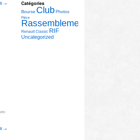
Catégories
18
→
Club
Bourse
Photos
Pièce
Rassemblement
RIF
Renault Classic
Uncategorized
avec
18
→