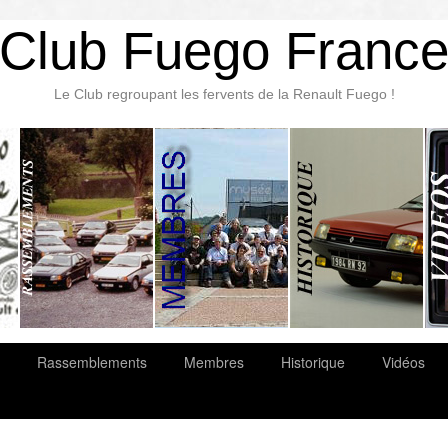
Club Fuego Franc
Le Club regroupant les fervents de la Renault Fuego !
Rassemblements
Membres
Historique
Vidéos