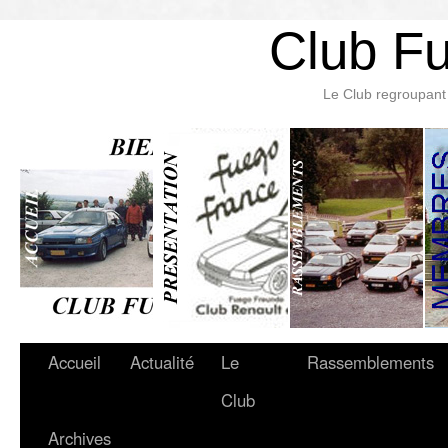
Club F
Le Club regroupant 
Accueil
Actualité
Le
Rassemblements
Club
Archives