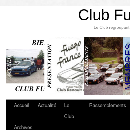
Club F
Le Club regroupant 
Accueil
Actualité
Le
Rassemblements
Club
Archives