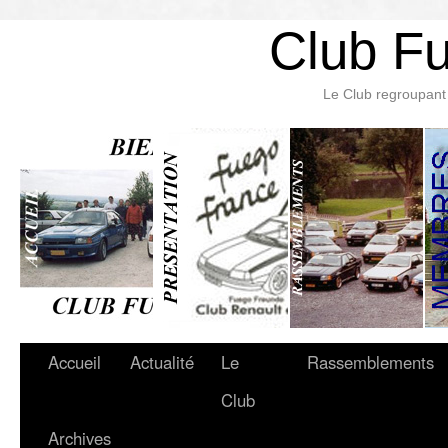
Club F
Le Club regroupant 
Accueil
Actualité
Le
Rassemblements
Club
Archives