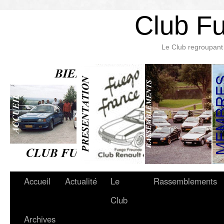
Club F
Le Club regroupant 
Accueil
Actualité
Le
Rassemblements
Club
Archives