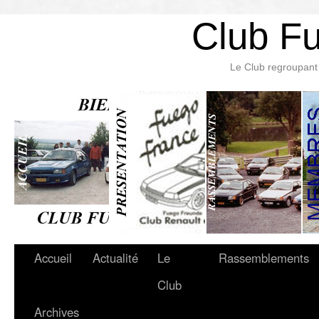
Club F
Le Club regroupant 
Accueil
Actualité
Le
Rassemblements
Club
Archives