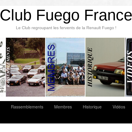
Club Fuego Franc
Le Club regroupant les fervents de la Renault Fuego !
Rassemblements
Membres
Historique
Vidéos