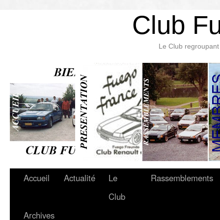
Club F
Le Club regroupant 
Accueil
Actualité
Le
Rassemblements
Club
Archives