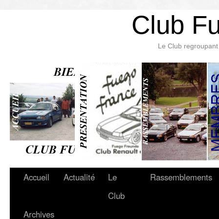
Club F
Le Club regroupant 
Accueil
Actualité
Le
Rassemblements
Club
Archives