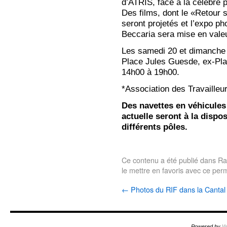
d’ATRIS, face à la célèbre p
Des films, dont le «Retour s
seront projetés et l’expo p
Beccaria sera mise en valeu
Les samedi 20 et dimanche 
Place Jules Guesde, ex-Pla
14h00 à 19h00.
*Association des Travailleu
Des navettes en véhicules
actuelle seront à la dispos
différents pôles.
Ce contenu a été publié dans
Ra
le mettre en favoris avec
ce perm
←
Photos du RIF dans la Cantal
Powered by
W