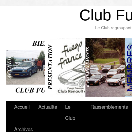
Club F
Le Club regroupant 
Accueil
Actualité
Le
Rassemblements
Club
Archives