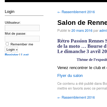
←
Rassemblement 2016
Login
Salon de Renn
Utilisateur:
Publié le
20 mars 2016
par
admi
Mot de passe:
Rétro Passion Rennes S
Remember me
de la moto … Bourse d
Le dimanche 3 avril 2
Register
|
Lost
password?
Thème de l’exposit
Venez rencontrer le club et
Flyer du salon
Ce contenu a été publié dans
Bo
mettre en favoris avec
ce permal
←
Rassemblement 2016