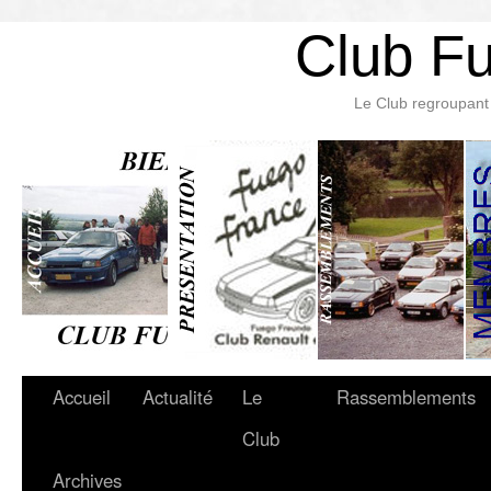
Club F
Le Club regroupant 
Accueil
Actualité
Le
Rassemblements
Club
Archives