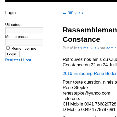
←
RIF 2016
Login
Utilisateur:
Rassemblement 
Mot de passe:
Constance
Publié le
21 mai 2016
par
admin
Remember me
Retrouvez nos amis du Club
Register
|
Lost
Constance du 22 au 24 Juill
password?
2016 Einladung Rene Boden
Pour toute question, n’hési
Rene Stepke
renestepke@yahoo.com
Telefone:
CH Mobile 0041 766829728
D Mobile 0049 1778797981