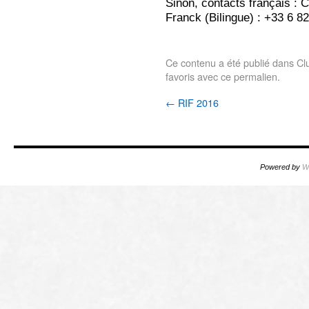
Sinon, contacts français : 
Franck (Bilingue) : +33 6 8
Ce contenu a été publié dans
Cl
favoris avec
ce permalien
.
←
RIF 2016
Powered by
W