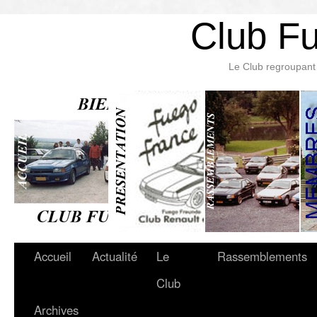
Club F
Le Club regroupant 
Accueil
Actualité
Le
Rassemblements
Club
Archives