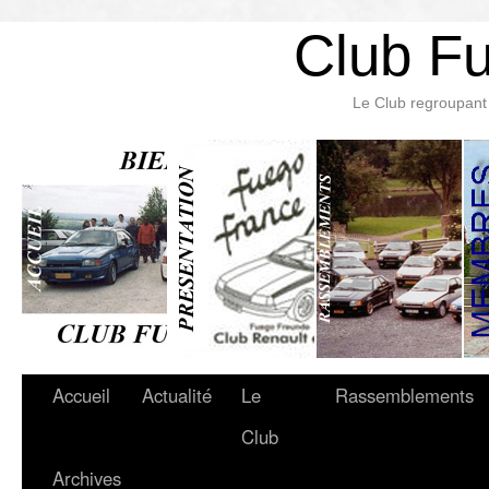
Club F
Le Club regroupant 
Accueil
Actualité
Le
Rassemblements
Club
Archives