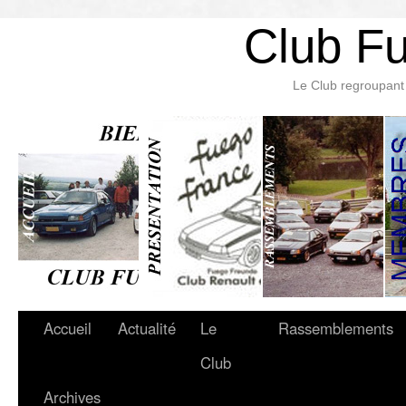
Club F
Le Club regroupant 
Accueil
Actualité
Le
Rassemblements
Club
Archives