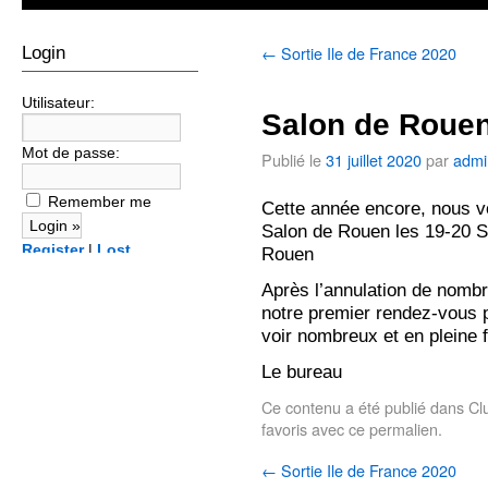
←
Sortie Ile de France 2020
Login
Utilisateur:
Salon de Roue
Mot de passe:
Publié le
31 juillet 2020
par
admi
Remember me
Cette année encore, nous v
Salon de Rouen les 19-20 
Register
|
Lost
Rouen
password?
Après l’annulation de nomb
notre premier rendez-vous 
voir nombreux et en pleine 
Le bureau
Ce contenu a été publié dans
Cl
favoris avec
ce permalien
.
←
Sortie Ile de France 2020