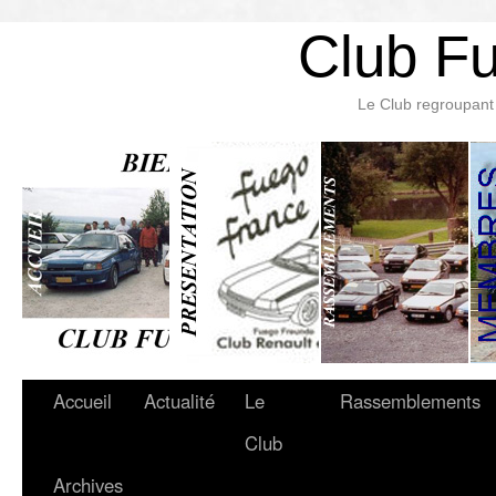
Club F
Le Club regroupant 
Accueil
Actualité
Le
Rassemblements
Club
Archives