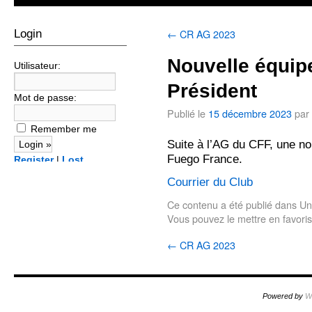
←
CR AG 2023
Login
Nouvelle équip
Utilisateur:
Président
Mot de passe:
Publié le
15 décembre 2023
par
Remember me
Suite à l’AG du CFF, une no
Fuego France.
Register
|
Lost
password?
Courrier du Club
Ce contenu a été publié dans
Un
Vous pouvez le mettre en favori
←
CR AG 2023
Powered by
W