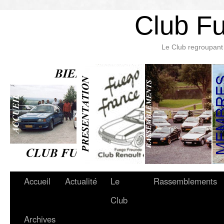
Club F
Le Club regroupant 
Accueil
Actualité
Le
Rassemblements
Club
Archives